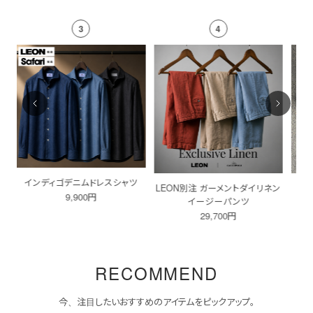
4
5
ツ
LEON別注 ガーメントダイリネン
マルチ刺繍ストライプシャツ
今治
イージーパンツ
14,800円
29,700円
RECOMMEND
今、注目したいおすすめのアイテムをピックアップ。