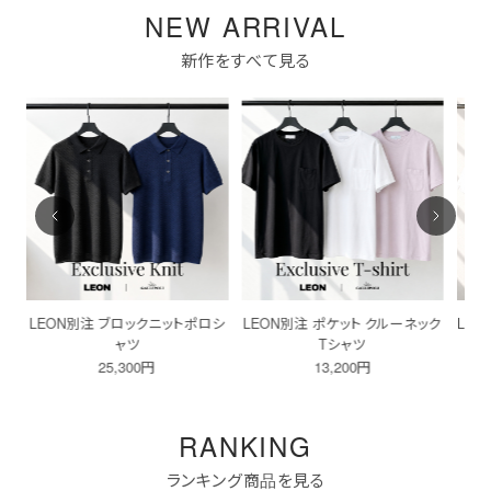
NEW ARRIVAL
新作をすべて見る
シ
LEON別注 ポケット クルーネック
LEON別注 ポケット VネックTシャ
LE
Tシャツ
ツ
13,200円
13,200円
RANKING
ランキング商品を見る