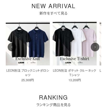
NEW ARRIVAL
新作をすべて見る
シ
LEON別注 ポケット クルーネック
LEON別注 ポケット VネックTシャ
LE
Tシャツ
ツ
13,200円
13,200円
RANKING
ランキング商品を見る