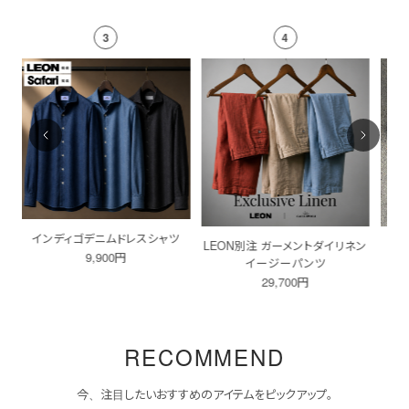
4
5
ツ
LEON別注 ガーメントダイリネン
マルチ刺繍ストライプシャツ
今治
イージーパンツ
14,800円
29,700円
RECOMMEND
今、注目したいおすすめのアイテムをピックアップ。